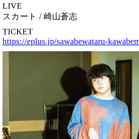
LIVE
スカート / 崎山蒼志
TICKET
https://eplus.jp/sawabewataru-kawabe