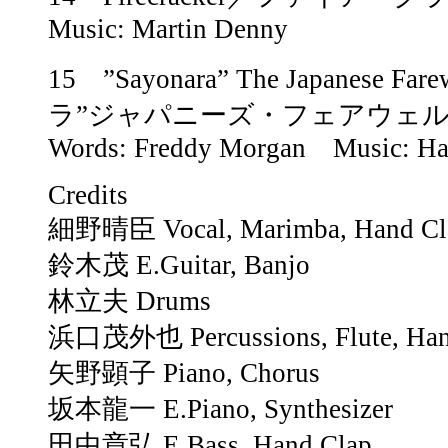
Music: Martin Denny
15 ”Sayonara” The Japanese F
ラ”ジャパニーズ・フェアウェ
Words: Freddy Morgan Music: Ha
Credits
細野晴臣 Vocal, Marimba, Hand Cl
鈴木茂 E.Guitar, Banjo
林立夫 Drums
浜口茂外也 Percussions, Flute, Han
矢野顕子 Piano, Chorus
坂本龍一 E.Piano, Synthesizer
田中章弘 E.Bass, Hand Clap