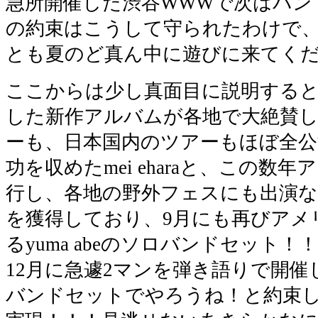
急所開催した渋谷WWWで次はバン
の約束はこうして守られたわけで
とも夏のど真ん中に遊びに来てく
ここからは少し真面目に説明すると
した新作アルバムが各地で大絶賛し
ーも、日本国内のツアーもほぼ全公
功を収めたmei eharaと、この数
行し、各地の野外フェスにも出演な
を獲得しており、9月にも再びアメ
るyuma abeのソロバンドセット
12月に急遽2マンを弾き語りで開
バンドセットでやろうね！と約束