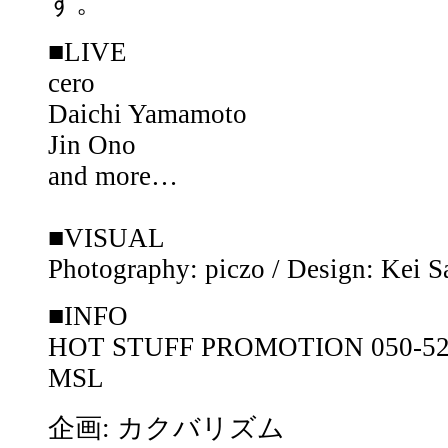
す。
■LIVE
cero
Daichi Yamamoto
Jin Ono
and more…
■VISUAL
Photography: piczo / Design: Kei 
■INFO
HOT STUFF PROMOTION 050-52
MSL
企画: カクバリズム