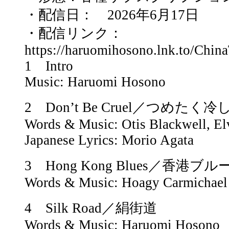
・配信日： 2026年6月17日
・配信リンク：
https://haruomihosono.lnk.to/Chi
1 Intro
Music: Haruomi Hosono
2 Don’t Be Cruel／つめたく冷
Words & Music: Otis Blackwell, Elv
Japanese Lyrics: Morio Agata
3 Hong Kong Blues／香港ブル
Words & Music: Hoagy Carmichael
4 Silk Road／絹街道
Words & Music: Haruomi Hosono