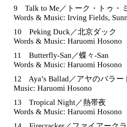
9 Talk to Me／トーク・トゥ・
Words & Music: Irving Fields, Sun
10 Peking Duck／北京ダック
Words & Music: Haruomi Hosono
11 Butterfly-San／蝶々-San
Words & Music: Haruomi Hosono
12 Aya’s Ballad／アヤのバラー
Music: Haruomi Hosono
13 Tropical Night／熱帯夜
Words & Music: Haruomi Hosono
14 Firecracker／ファイアー