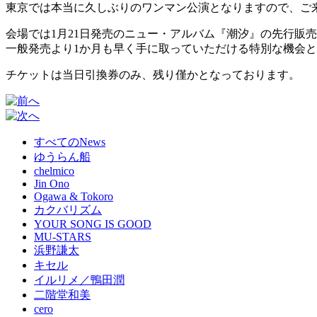
東京では本当に久しぶりのワンマン公演となりますので、ご
会場では1月21日発売のニュー・アルバム『潮汐』の先行販
一般発売より1か月も早く手に取っていただける特別な機会
チケットは当日引換券のみ、残り僅かとなっております。
すべてのNews
ゆうらん船
chelmico
Jin Ono
Ogawa & Tokoro
カクバリズム
YOUR SONG IS GOOD
MU-STARS
浜野謙太
キセル
イルリメ／鴨田潤
二階堂和美
cero