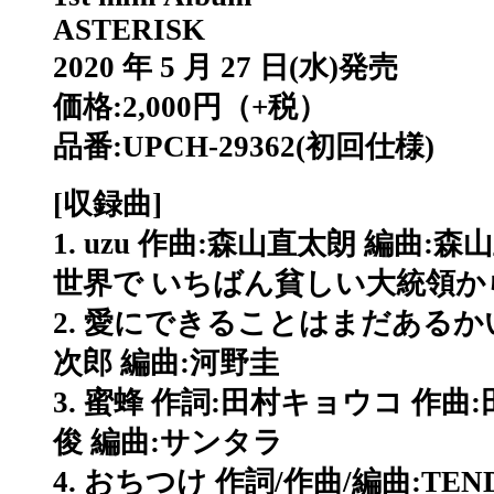
ASTERISK
2020 年 5 月 27 日(水)発売
価格:2,000円（+税）
品番:UPCH-29362(初回仕様)
[収録曲]
1. uzu 作曲:森山直太朗 編曲
世界で いちばん貧しい大統領か
2. 愛にできることはまだあるかい
次郎 編曲:河野圭
3. 蜜蜂 作詞:田村キョウコ 作曲
俊 編曲:サンタラ
4. おちつけ 作詞/作曲/編曲:TEN