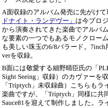
A面収録のアルバム発売に先がけて
ドナイト・ランデヴー」
は今プロ
から演奏されてきた楽曲でアルバム「T
な要素の一つでもあるモノクロー
も美しい珠玉の6/8バラード。7in
verを収録。
B面には敬愛する細野晴臣氏の「PLEO
Sight Seeing」収録）のカヴァ
「Triptych」未収録曲）こちら
楽曲ですが、「Triptych」同様
Sauce81を迎えて制作しました。