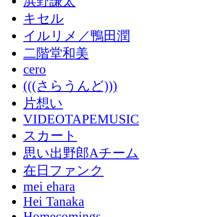
浜野謙太
キセル
イルリメ／鴨田潤
二階堂和美
cero
(((さらうんど)))
片想い
VIDEOTAPEMUSIC
スカート
思い出野郎Aチーム
在日ファンク
mei ehara
Hei Tanaka
Homecomings