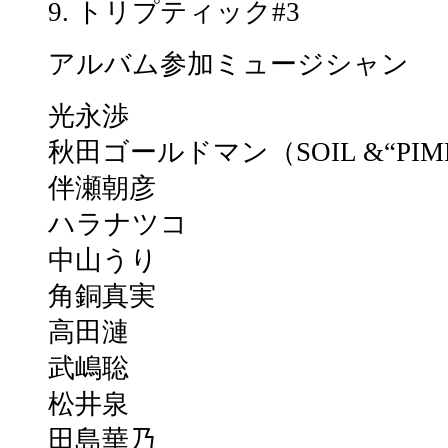
9. トリプティック#3
アルバム参加ミュージシャン
光永渉
秋田ゴールドマン（SOIL &“PIMP
伴瀬朝彦
ハラナツコ
中山うり
角銅真実
高田漣
武嶋聡
松井泉
田島華乃