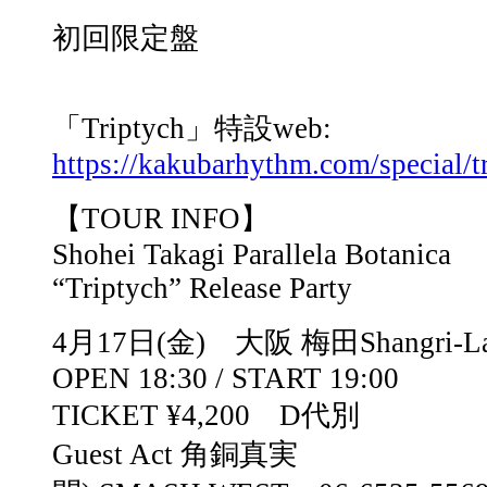
初回限定盤
「Triptych」特設web:
https://kakubarhythm.com/special/t
【TOUR INFO】
Shohei Takagi Parallela Botanica
“Triptych” Release Party
4月17日(金) 大阪 梅田Shangri-L
OPEN 18:30 / START 19:00
TICKET ¥4,200 D代別
Guest Act 角銅真実