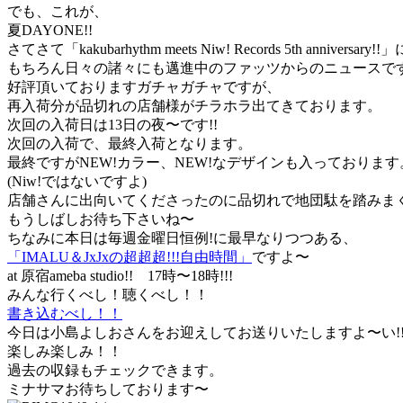
でも、これが、
夏DAYONE!!
さてさて「kakubarhythm meets Niw! Records 5th anniversar
もちろん日々の諸々にも邁進中のファッツからのニュースで
好評頂いておりますガチャガチャですが、
再入荷分が品切れの店舗様がチラホラ出てきております。
次回の入荷日は13日の夜〜です!!
次回の入荷で、最終入荷となります。
最終ですがNEW!カラー、NEW!なデザインも入っております
(Niw!ではないですよ)
店舗さんに出向いてくださったのに品切れで地団駄を踏みま
もうしばしお待ち下さいね〜
ちなみに本日は毎週金曜日恒例!に最早なりつつある、
「IMALU＆JxJxの超超超!!!自由時間」
ですよ〜
at 原宿ameba studio!! 17時〜18時!!!
みんな行くべし！聴くべし！！
書き込むべし！！
今日は小島よしおさんをお迎えしてお送りいたしますよ〜い!!
楽しみ楽しみ！！
過去の収録もチェックできます。
ミナサマお待ちしております〜