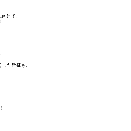
y!!」に向けて、
す。
。
くった皆様も、
!