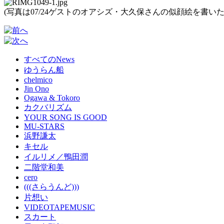
(写真は07/24ゲストのオアシズ・大久保さんの似顔絵を書い
すべてのNews
ゆうらん船
chelmico
Jin Ono
Ogawa & Tokoro
カクバリズム
YOUR SONG IS GOOD
MU-STARS
浜野謙太
キセル
イルリメ／鴨田潤
二階堂和美
cero
(((さらうんど)))
片想い
VIDEOTAPEMUSIC
スカート