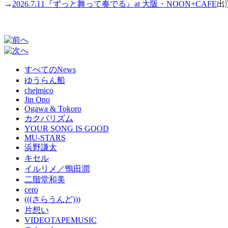
→
2026.7.11『ずっと舞って奏でる』at 大阪・NOON+CAFE
出
すべてのNews
ゆうらん船
chelmico
Jin Ono
Ogawa & Tokoro
カクバリズム
YOUR SONG IS GOOD
MU-STARS
浜野謙太
キセル
イルリメ／鴨田潤
二階堂和美
cero
(((さらうんど)))
片想い
VIDEOTAPEMUSIC