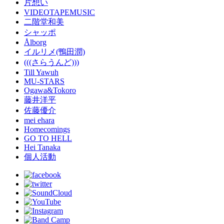
片想い
VIDEOTAPEMUSIC
二階堂和美
シャッポ
Ålborg
イルリメ(鴨田潤)
(((さらうんど)))
Till Yawuh
MU-STARS
Ogawa&Tokoro
藤井洋平
佐藤優介
mei ehara
Homecomings
GO TO HELL
Hei Tanaka
個人活動