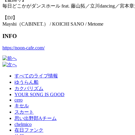
毎日どこかがダンスホール feat. 藤山拓／立川dancing／宮本
【DJ】
Mayshi（CABINET.） / KOICHI SANO / Metome
INFO
https://noon-cafe.com/
すべてのライブ情報
ゆうらん船
カクバリズム
YOUR SONG IS GOOD
cero
キセル
スカート
思い出野郎Aチーム
chelmico
在日ファンク