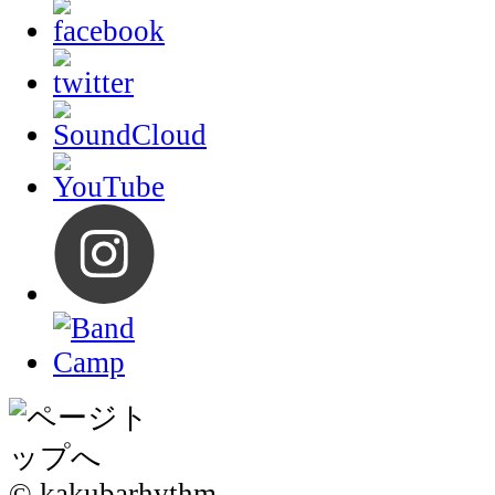
© kakubarhythm