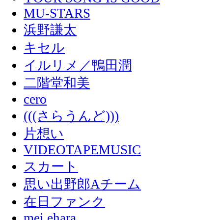
MU-STARS
浜野謙太
キセル
イルリメ／鴨田潤
二階堂和美
cero
(((さらうんど)))
片想い
VIDEOTAPEMUSIC
スカート
思い出野郎Aチーム
在日ファンク
mei ehara