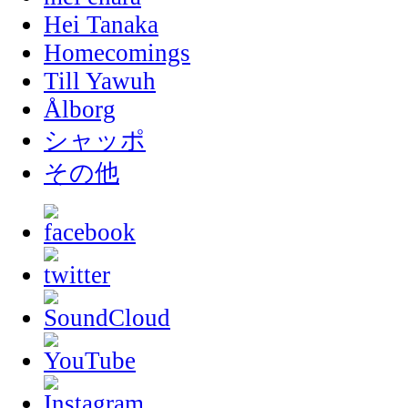
Hei Tanaka
Homecomings
Till Yawuh
Ålborg
シャッポ
その他