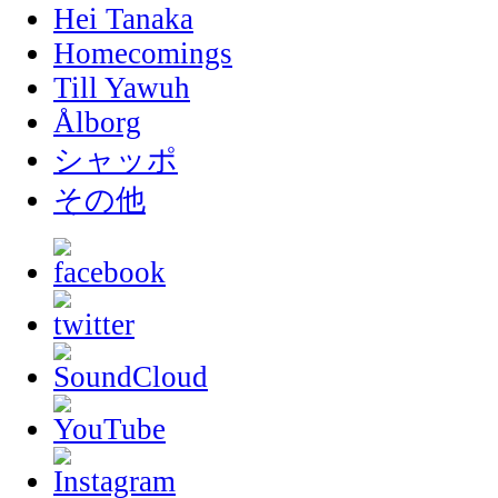
Hei Tanaka
Homecomings
Till Yawuh
Ålborg
シャッポ
その他