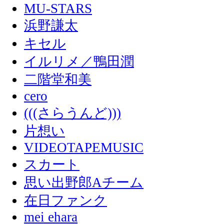
MU-STARS
浜野謙太
キセル
イルリメ／鴨田潤
二階堂和美
cero
(((さらうんど)))
片想い
VIDEOTAPEMUSIC
スカート
思い出野郎Aチーム
在日ファンク
mei ehara