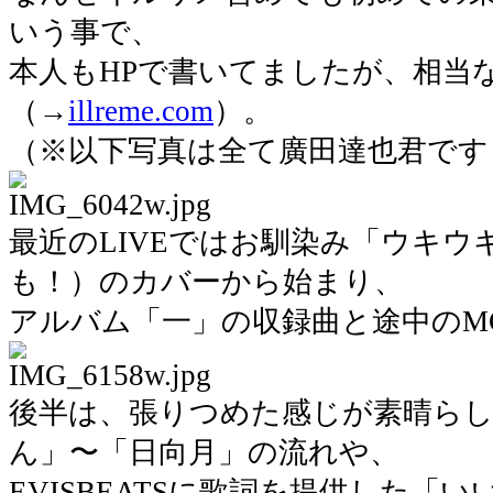
いう事で、
本人もHPで書いてましたが、相当
（→
illreme.com
）。
（※以下写真は全て廣田達也君です
最近のLIVEではお馴染み「ウキウキ
も！）のカバーから始まり、
アルバム「一」の収録曲と途中のM
後半は、張りつめた感じが素晴ら
ん」〜「日向月」の流れや、
EVISBEATSに歌詞を提供した「