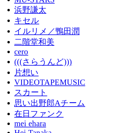
浜野謙太
キセル
イルリメ／鴨田潤
二階堂和美
cero
(((さらうんど)))
片想い
VIDEOTAPEMUSIC
スカート
思い出野郎Aチーム
在日ファンク
mei ehara
Hei Tanaka