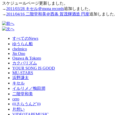
スケジュールページ更新しました。
→
2011/03/28 キセル＠mona records
追加しました。
→
2011/04/16 二階堂和美＠西条 賀茂輝酒造 円座
追加しました
すべてのNews
ゆうらん船
chelmico
Jin Ono
Ogawa & Tokoro
カクバリズム
YOUR SONG IS GOOD
MU-STARS
浜野謙太
キセル
イルリメ／鴨田潤
二階堂和美
cero
(((さらうんど)))
片想い
VIDEOTAPEMUSIC