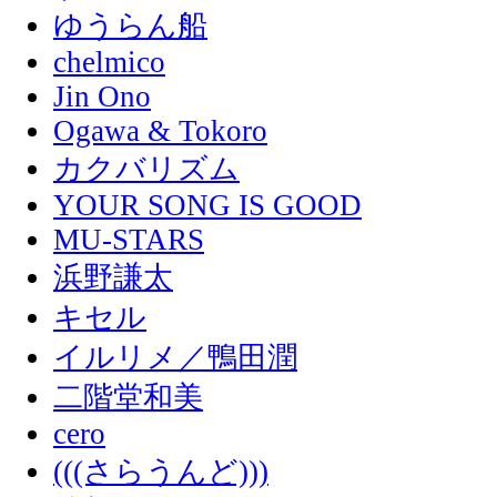
ゆうらん船
chelmico
Jin Ono
Ogawa & Tokoro
カクバリズム
YOUR SONG IS GOOD
MU-STARS
浜野謙太
キセル
イルリメ／鴨田潤
二階堂和美
cero
(((さらうんど)))