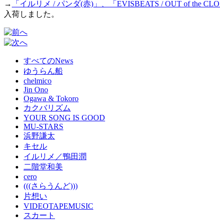
→
「イルリメ / パンダ(赤)」、「EVISBEATS / OUT of the CLOSET
入荷しました。
すべてのNews
ゆうらん船
chelmico
Jin Ono
Ogawa & Tokoro
カクバリズム
YOUR SONG IS GOOD
MU-STARS
浜野謙太
キセル
イルリメ／鴨田潤
二階堂和美
cero
(((さらうんど)))
片想い
VIDEOTAPEMUSIC
スカート