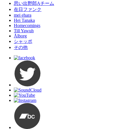
思い出野郎Aチーム
在日ファンク
mei ehara
Hei Tanaka
Homecomings
Till Yawuh
Ålborg
シャッポ
その他