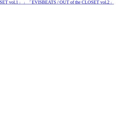
 vol.1」」「EVISBEATS / OUT of the CLOSET vol.2」