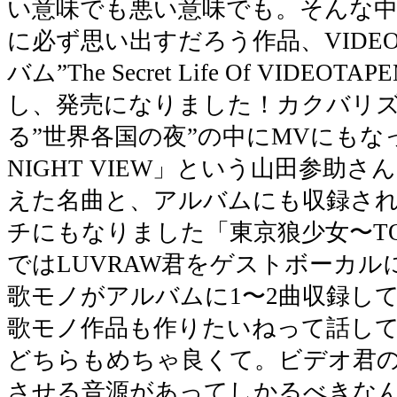
い意味でも悪い意味でも。そんな中、
に必ず思い出すだろう作品、VIDEOTA
バム”The Secret Life Of VIDE
し、発売になりました！カクバリズ
る”世界各国の夜”の中にMVにもなっ
NIGHT VIEW」という山田参助
えた名曲と、アルバムにも収録され
チにもなりました「東京狼少女〜TOKY
ではLUVRAW君をゲストボーカ
歌モノがアルバムに1〜2曲収録し
歌モノ作品も作りたいねって話し
どちらもめちゃ良くて。ビデオ君
させる音源があってしかるべきな