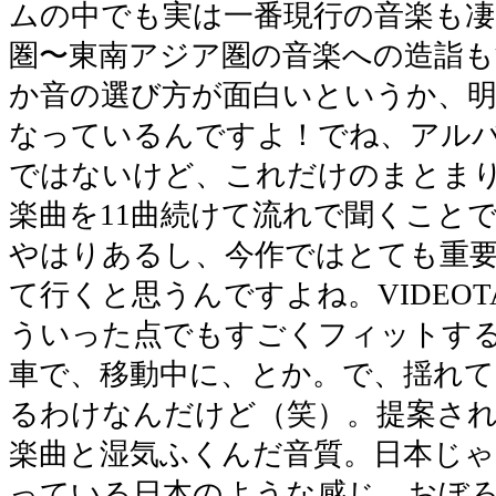
ムの中でも実は一番現行の音楽も凄
圏〜東南アジア圏の音楽への造詣
か音の選び方が面白いというか、
なっているんですよ！でね、アル
ではないけど、これだけのまとま
楽曲を11曲続けて流れで聞くこと
やはりあるし、今作ではとても重
て行くと思うんですよね。VIDEOTA
ういった点でもすごくフィットす
車で、移動中に、とか。で、揺れて
るわけなんだけど（笑）。提案さ
楽曲と湿気ふくんだ音質。日本じ
っている日本のような感じ。おぼ