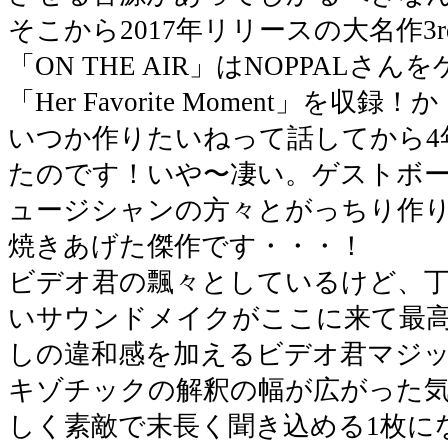
そこから2017年リリースの大名作3
「ON THE AIR」はNOPPAL
「Her Favorite Moment」を
いつか作りたいねって話してから4
たのです！いや〜凄い。ゲストボ
ュージシャンの方々とがっちり作
焼きあげた傑作です・・・！
ビデオ君の飄々としているけど、
いサウンドメイクがここに来て最
しの違和感を加えるビデオ君マジ
キゾチックの解釈の幅が広がった気
しく素敵で末長く聞き込める1枚に