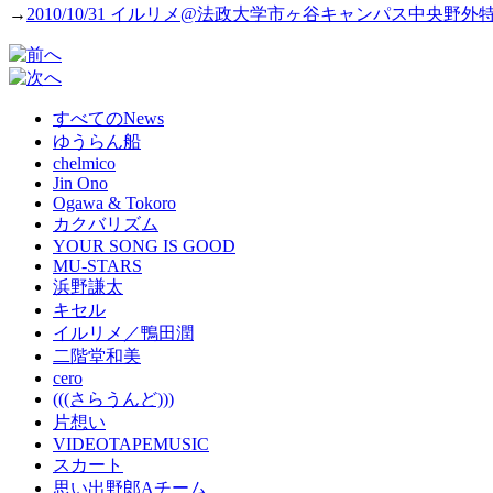
→
2010/10/31 イルリメ@法政大学市ヶ谷キャンパス中央野
すべてのNews
ゆうらん船
chelmico
Jin Ono
Ogawa & Tokoro
カクバリズム
YOUR SONG IS GOOD
MU-STARS
浜野謙太
キセル
イルリメ／鴨田潤
二階堂和美
cero
(((さらうんど)))
片想い
VIDEOTAPEMUSIC
スカート
思い出野郎Aチーム