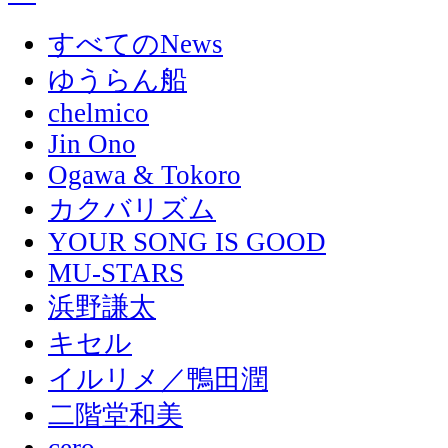
すべてのNews
ゆうらん船
chelmico
Jin Ono
Ogawa & Tokoro
カクバリズム
YOUR SONG IS GOOD
MU-STARS
浜野謙太
キセル
イルリメ／鴨田潤
二階堂和美
cero