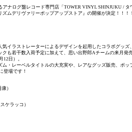
アナログ盤レコード専門店「TOWER VINYL SHINJUKU
リズムデリヴァリーポップアップストア』の開催が決定！！！
ラストレーターによるデザインを起用したコラボグッズ、YOUR S
ックも若干数入荷予定に加えて、思い出野郎Aチームの来月発売
月12日）。
ズム・レーベルタイトルの大充実や、レアなグッズ販売、ポッ
KUに登場です！
本秀康）
ト: スケラッコ）