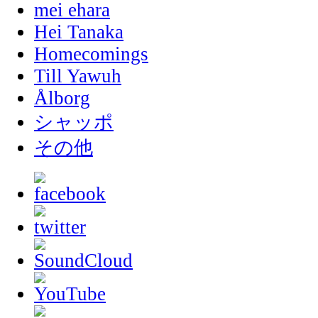
mei ehara
Hei Tanaka
Homecomings
Till Yawuh
Ålborg
シャッポ
その他