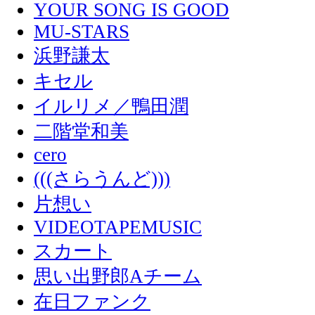
YOUR SONG IS GOOD
MU-STARS
浜野謙太
キセル
イルリメ／鴨田潤
二階堂和美
cero
(((さらうんど)))
片想い
VIDEOTAPEMUSIC
スカート
思い出野郎Aチーム
在日ファンク