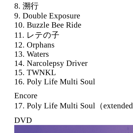
8. 溯行
9. Double Exposure
10. Buzzle Bee Ride
11. レテの子
12. Orphans
13. Waters
14. Narcolepsy Driver
15. TWNKL
16. Poly Life Multi Soul
Encore
17. Poly Life Multi Soul（extend
DVD