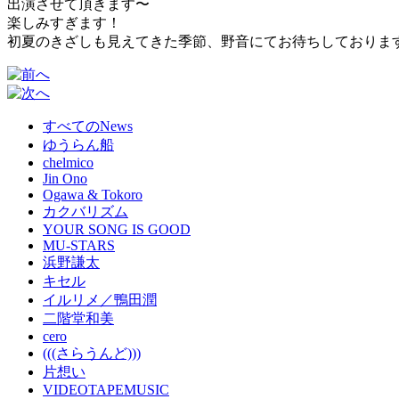
出演させて頂きます〜
楽しみすぎます！
初夏のきざしも見えてきた季節、野音にてお待ちしておりま
すべてのNews
ゆうらん船
chelmico
Jin Ono
Ogawa & Tokoro
カクバリズム
YOUR SONG IS GOOD
MU-STARS
浜野謙太
キセル
イルリメ／鴨田潤
二階堂和美
cero
(((さらうんど)))
片想い
VIDEOTAPEMUSIC