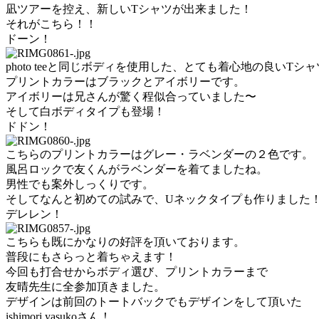
凪ツアーを控え、新しいTシャツが出来ました！
それがこちら！！
ドーン！
photo teeと同じボディを使用した、とても着心地の良いTシ
プリントカラーはブラックとアイボリーです。
アイボリーは兄さんが驚く程似合っていました〜
そして白ボディタイプも登場！
ドドン！
こちらのプリントカラーはグレー・ラベンダーの２色です。
風呂ロックで友くんがラベンダーを着てましたね。
男性でも案外しっくりです。
そしてなんと初めての試みで、Uネックタイプも作りました
デレレン！
こちらも既にかなりの好評を頂いております。
普段にもさらっと着ちゃえます！
今回も打合せからボディ選び、プリントカラーまで
友晴先生に全参加頂きました。
デザインは前回のトートバックでもデザインをして頂いた
ishimori yasukoさん！