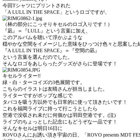
今回Tシャツにプリントされた
「A LULL IN THE SPACE」というロゴですが、
（林の部分にこっそりキセルのロゴ入りです！）
『凪』＝『LULL』という言葉に加え、
このアルバムを聴いて浮かぶような
穏やかな空間をイメージした意味をひっつけ色々と思案した
『A LULL IN THE SPACE』＝『空間の凪』
という言葉を選んだのでした。
そんなロゴをあしらったグッズがさらに登場です！
キセルライター!!
緑・白・ターコイズの3色展開です。
こちらのイラストは友晴さんが担当しました。
ライターですがポップな感じで
タバコを吸う方以外でも日常的に使って頂きたいです！
これを福岡ライブに持って行こうとしたら
空港で没収され未だに何個かは羽田空港です。(泣)
ライブのちょっとした記念にもどうぞな一品です！
そんなキセルは明日16日に
ROVOさんにお誘い頂き宇宙の日、「ROVO presents MDT FESTIVA