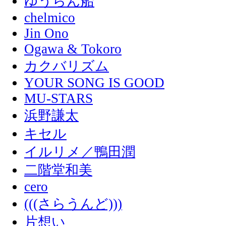
ゆうらん船
chelmico
Jin Ono
Ogawa & Tokoro
カクバリズム
YOUR SONG IS GOOD
MU-STARS
浜野謙太
キセル
イルリメ／鴨田潤
二階堂和美
cero
(((さらうんど)))
片想い