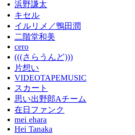
浜野謙太
キセル
イルリメ／鴨田潤
二階堂和美
cero
(((さらうんど)))
片想い
VIDEOTAPEMUSIC
スカート
思い出野郎Aチーム
在日ファンク
mei ehara
Hei Tanaka