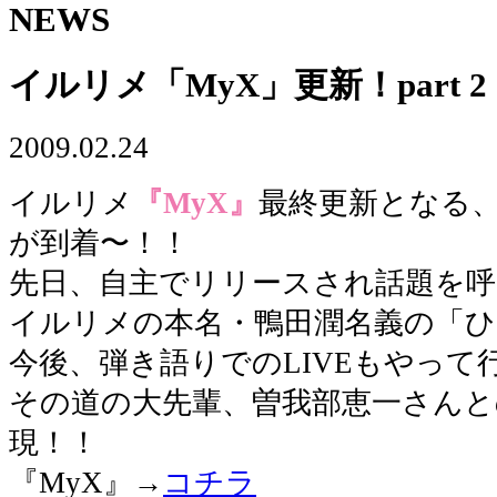
NEWS
イルリメ「MyX」更新！part 
2009.02.24
イルリメ
『MyX』
最終更新となる、Ex
が到着〜！！
先日、自主でリリースされ話題を
イルリメの本名・鴨田潤名義の「
今後、弾き語りでのLIVEもやっ
その道の大先輩、曽我部恵一さんと
現！！
『MyX』→
コチラ