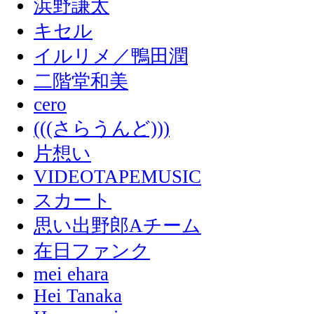
浜野謙太
キセル
イルリメ／鴨田潤
二階堂和美
cero
(((さらうんど)))
片想い
VIDEOTAPEMUSIC
スカート
思い出野郎Aチーム
在日ファンク
mei ehara
Hei Tanaka