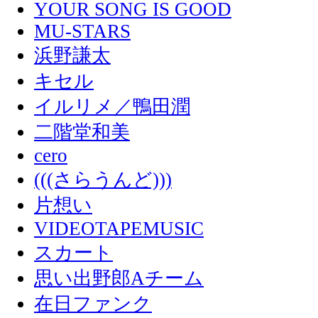
YOUR SONG IS GOOD
MU-STARS
浜野謙太
キセル
イルリメ／鴨田潤
二階堂和美
cero
(((さらうんど)))
片想い
VIDEOTAPEMUSIC
スカート
思い出野郎Aチーム
在日ファンク