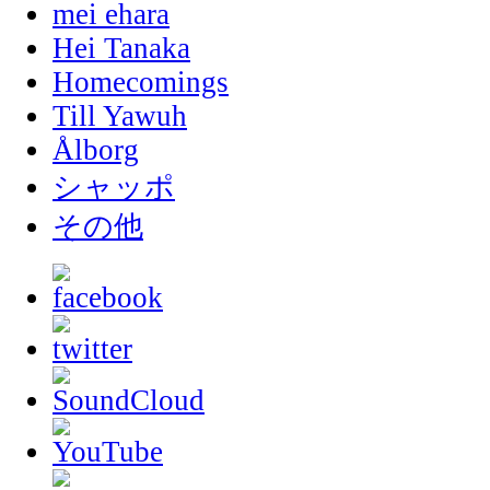
mei ehara
Hei Tanaka
Homecomings
Till Yawuh
Ålborg
シャッポ
その他