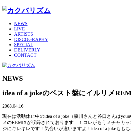
NEWS
LIVE
ARTISTS
DISCOGRAPHY
SPECIAL
DELIVERLY
CONTACT
NEWS
idea of a jokeのベスト盤にイルリメRE
2008.04.16
現在は活動休止中のidea of a joke（森川さんと谷口さんはyou
メのREMIXが収録されております！！コレがもうメチャカッ
ジにキレキレです！気合いが違いますよ！idea of a jo