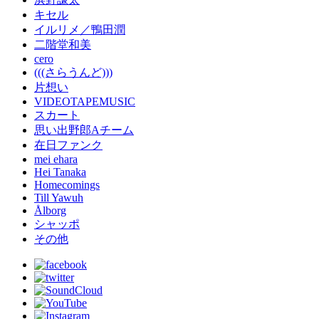
キセル
イルリメ／鴨田潤
二階堂和美
cero
(((さらうんど)))
片想い
VIDEOTAPEMUSIC
スカート
思い出野郎Aチーム
在日ファンク
mei ehara
Hei Tanaka
Homecomings
Till Yawuh
Ålborg
シャッポ
その他