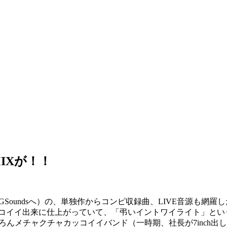
MIXが！！
nGSoundsへ）の、単独作からコンピ収録曲、LIVE音源も網羅したベスト盤
コイイ出来に仕上がっていて、「弔いイントワイライト」という
keももちろんメチャクチャカッコイイバンド（一時期、社長が7in