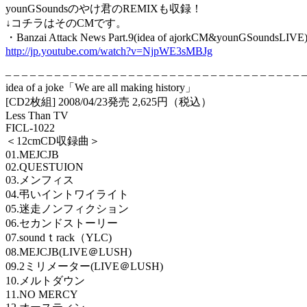
younGSoundsのやけ君のREMIXも収録！
↓コチラはそのCMです。
・Banzai Attack News Part.9(idea of ajorkCM&younGSoundsLIVE
http://jp.youtube.com/watch?v=NjpWE3sMBJg
– – – – – – – – – – – – – – – – – – – – – – – – – – – – – – – – – – – – –
idea of a joke「We are all making history」
[CD2枚組] 2008/04/23発売 2,625円（税込）
Less Than TV
FICL-1022
＜12cmCD収録曲＞
01.MEJCJB
02.QUESTUION
03.メンフィス
04.弔いイントワイライト
05.迷走ノンフィクション
06.セカンドストーリー
07.soundｔrack（YLC)
08.MEJCJB(LIVE＠LUSH)
09.2ミリメーター(LIVE＠LUSH)
10.メルトダウン
11.NO MERCY