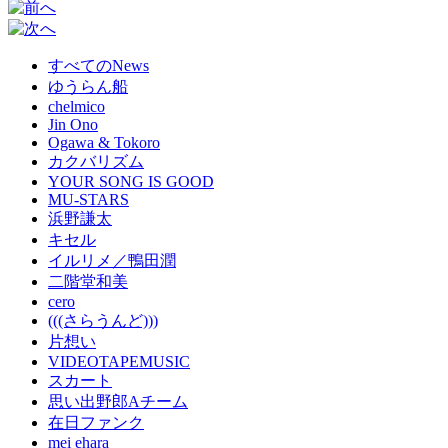
すべてのNews
ゆうらん船
chelmico
Jin Ono
Ogawa & Tokoro
カクバリズム
YOUR SONG IS GOOD
MU-STARS
浜野謙太
キセル
イルリメ／鴨田潤
二階堂和美
cero
(((さらうんど)))
片想い
VIDEOTAPEMUSIC
スカート
思い出野郎Aチーム
在日ファンク
mei ehara