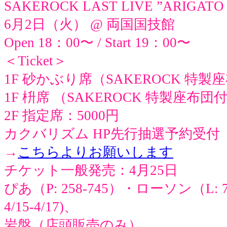
SAKEROCK LAST LIVE ”ARIGAT
6月2日（火） @ 両国国技館
Open 18：00〜 / Start 19：00〜
＜Ticket＞
1F 砂かぶり席（SAKEROCK 特製
1F 枡席 （SAKEROCK 特製座布団
2F 指定席：5000円
カクバリズム HP先行抽選予約受付
→
こちらよりお願いします
チケット一般発売：4月25日
ぴあ（P: 258-745）・ローソン（L: 799
4/15-4/17)、
岩盤（店頭販売のみ）