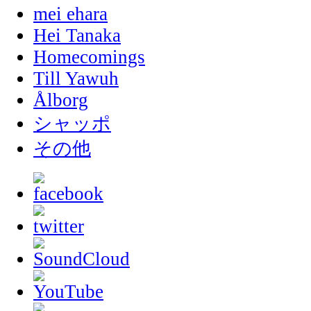
mei ehara
Hei Tanaka
Homecomings
Till Yawuh
Ålborg
シャッポ
その他