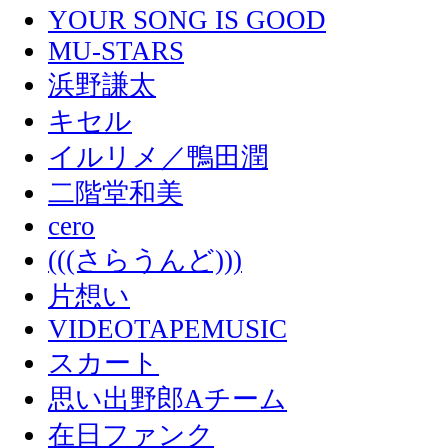
YOUR SONG IS GOOD
MU-STARS
浜野謙太
キセル
イルリメ／鴨田潤
二階堂和美
cero
(((さらうんど)))
片想い
VIDEOTAPEMUSIC
スカート
思い出野郎Aチーム
在日ファンク