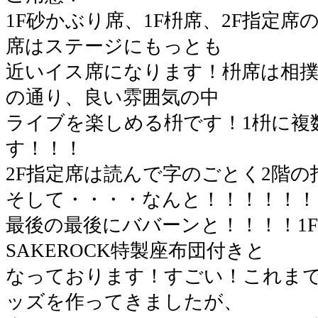
1F砂かぶり席、1F枡席、2F指定席
席はステージにもっとも
近いイス席になります！枡席は相
の通り、良い雰囲気の中
ライブを楽しめる枡です！1枡に複
す！！！
2F指定席は読んで字のごとく2階の
そして・・・・なんと！！！！！！
最後の最後にババーンと！！！！1F
SAKEROCK特製座布団付きと
なっております！すごい！これまでS
ッズを作ってきましたが、