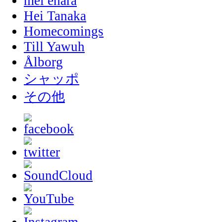
mei ehara
Hei Tanaka
Homecomings
Till Yawuh
Ålborg
シャッポ
その他