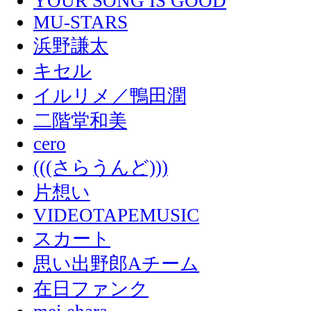
YOUR SONG IS GOOD
MU-STARS
浜野謙太
キセル
イルリメ／鴨田潤
二階堂和美
cero
(((さらうんど)))
片想い
VIDEOTAPEMUSIC
スカート
思い出野郎Aチーム
在日ファンク