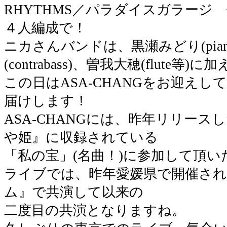
RHYTHMS／パラダイスガラージ
４人編成で！
ニカさんバンドは、黒瀬みどり(pia
(contrabass)、曽我大穂(flute等)に
この日はASA-CHANGをお迎え
届けします！
ASA-CHANGには、昨年リリー
や姫』に収録されている
「私の宝」(名曲！)に参加して頂い
ライブでは、昨年愛媛県で開催さ
ム』で共演して以来の
二度目の共演となりますね。