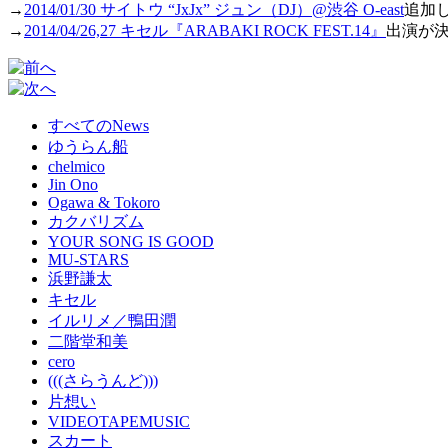
→
2014/01/30 サイトウ “JxJx” ジュン（DJ）@渋谷 O-east
追加
→
2014/04/26,27 キセル『ARABAKI ROCK FEST.14』
出演が
すべてのNews
ゆうらん船
chelmico
Jin Ono
Ogawa & Tokoro
カクバリズム
YOUR SONG IS GOOD
MU-STARS
浜野謙太
キセル
イルリメ／鴨田潤
二階堂和美
cero
(((さらうんど)))
片想い
VIDEOTAPEMUSIC
スカート