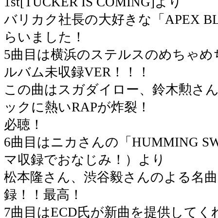
1st[TUCKER IS COMING]より
バリカク社長の大好きな「APEX B
らいました！
5曲目は横浜のステルスのめちゃめ
ルバム未収録VER！！！
この曲はスガダイロー、鈴木勲さ
ックに熱いRAPが炸裂！
必聴！
6曲目はニカさんの「HUMMING S
マ収録でおなじみ！）より
松本隆さん、渋谷毅さんのよる名曲
録！！最高！
7曲目はECD氏が新曲を提供して