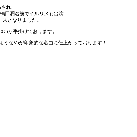
配布され、
TER ※鴨田潤名義でイルリメも出演）
ースとなりました。
COSが手掛けております。
るようなVoが印象的な名曲に仕上がっております！