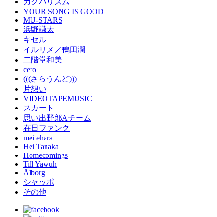
カクバリズム
YOUR SONG IS GOOD
MU-STARS
浜野謙太
キセル
イルリメ／鴨田潤
二階堂和美
cero
(((さらうんど)))
片想い
VIDEOTAPEMUSIC
スカート
思い出野郎Aチーム
在日ファンク
mei ehara
Hei Tanaka
Homecomings
Till Yawuh
Ålborg
シャッポ
その他