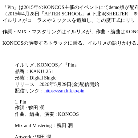
「Pin」は2015年のKONCOS主催のイベントにてdemo版が
（2015年4月28日「AFTER SCHOOL」at 下北沢SHEL
イルリメがコーラスやミックスを追加し、この度正式にリリ
作詞・MIX・マスタリングはイルリメが、作曲・編曲はKON
KONCOSの演奏するトラックに乗る、イルリメの語りかけ
イルリメ, KONCOS／『Pin』
品番：KAKU-251
形態：Digital Single
リリース：2026年5月29日(金)配信開始
配信リンク：
https://ssm.lnk.to/pin
1. Pin
作詞 : 鴨田 潤
作曲、編曲、演奏 : KONCOS
Mix and Mastering：鴨田 潤
Artwork : 鴨田 潤