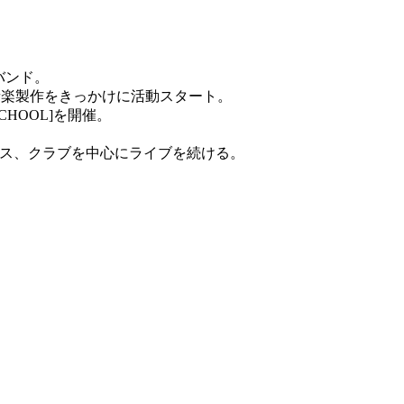
スバンド。
ONの音楽製作をきっかけに活動スタート。
SCHOOL]を開催。
イブハウス、クラブを中心にライブを続ける。