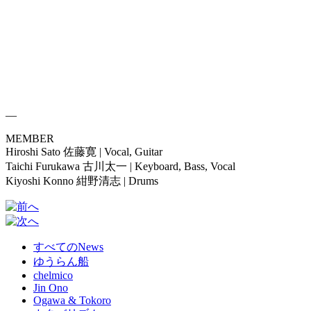
—
MEMBER
Hiroshi Sato 佐藤寛 | Vocal, Guitar
Taichi Furukawa 古川太一 | Keyboard, Bass, Vocal
Kiyoshi Konno 紺野清志 | Drums
すべてのNews
ゆうらん船
chelmico
Jin Ono
Ogawa & Tokoro