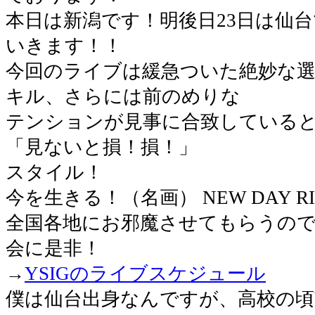
本日は新潟です！明後日23日は仙
いきます！！
今回のライブは緩急ついた絶妙な
キル、さらには前のめりな
テンションが見事に合致している
「見ないと損！損！」
スタイル！
今を生きる！（名画） NEW DAY R
全国各地にお邪魔させてもらうの
会に是非！
→
YSIGのライブスケジュール
僕は仙台出身なんですが、高校の頃Y