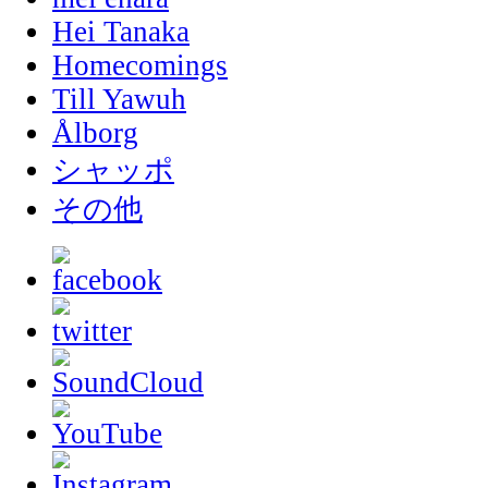
Hei Tanaka
Homecomings
Till Yawuh
Ålborg
シャッポ
その他