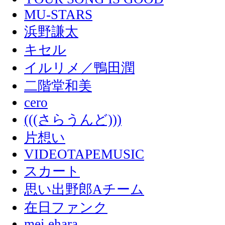
MU-STARS
浜野謙太
キセル
イルリメ／鴨田潤
二階堂和美
cero
(((さらうんど)))
片想い
VIDEOTAPEMUSIC
スカート
思い出野郎Aチーム
在日ファンク
mei ehara