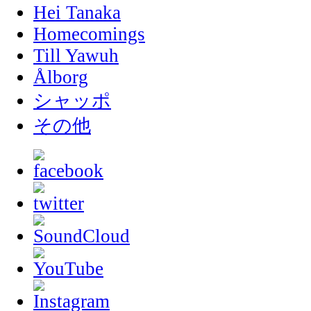
Hei Tanaka
Homecomings
Till Yawuh
Ålborg
シャッポ
その他