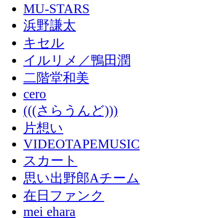
MU-STARS
浜野謙太
キセル
イルリメ／鴨田潤
二階堂和美
cero
(((さらうんど)))
片想い
VIDEOTAPEMUSIC
スカート
思い出野郎Aチーム
在日ファンク
mei ehara