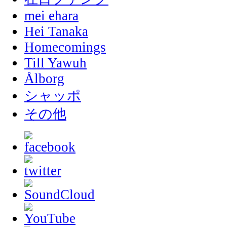
mei ehara
Hei Tanaka
Homecomings
Till Yawuh
Ålborg
シャッポ
その他