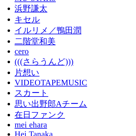
浜野謙太
キセル
イルリメ／鴨田潤
二階堂和美
cero
(((さらうんど)))
片想い
VIDEOTAPEMUSIC
スカート
思い出野郎Aチーム
在日ファンク
mei ehara
Hei Tanaka