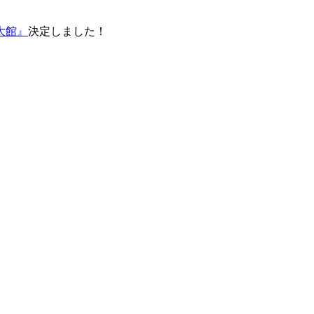
r 大館』
決定しました！