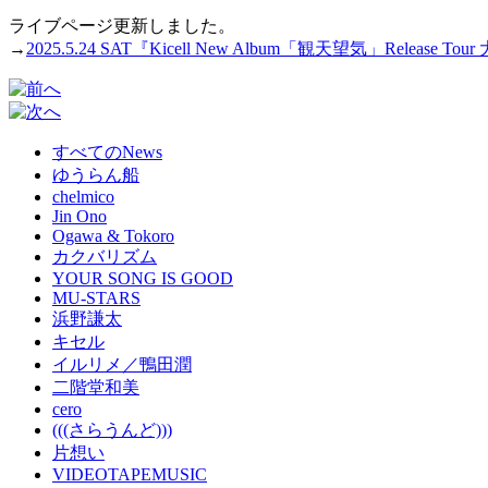
ライブページ更新しました。
→
2025.5.24 SAT『Kicell New Album「観天望気」Release Tou
すべてのNews
ゆうらん船
chelmico
Jin Ono
Ogawa & Tokoro
カクバリズム
YOUR SONG IS GOOD
MU-STARS
浜野謙太
キセル
イルリメ／鴨田潤
二階堂和美
cero
(((さらうんど)))
片想い
VIDEOTAPEMUSIC