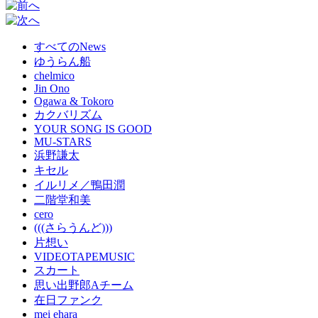
すべてのNews
ゆうらん船
chelmico
Jin Ono
Ogawa & Tokoro
カクバリズム
YOUR SONG IS GOOD
MU-STARS
浜野謙太
キセル
イルリメ／鴨田潤
二階堂和美
cero
(((さらうんど)))
片想い
VIDEOTAPEMUSIC
スカート
思い出野郎Aチーム
在日ファンク
mei ehara