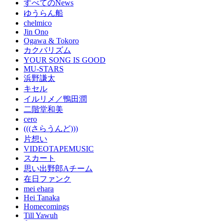
すべてのNews
ゆうらん船
chelmico
Jin Ono
Ogawa & Tokoro
カクバリズム
YOUR SONG IS GOOD
MU-STARS
浜野謙太
キセル
イルリメ／鴨田潤
二階堂和美
cero
(((さらうんど)))
片想い
VIDEOTAPEMUSIC
スカート
思い出野郎Aチーム
在日ファンク
mei ehara
Hei Tanaka
Homecomings
Till Yawuh