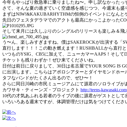
今年もやっぱり救急車に乗りましたね〜。申し訳なかったっ
さて、そんな夏の過ぎていく空虚感を感じつつ、今週末も盛
まずはNIW!&KAKUBARHYTHMの恒例のイベントになん
先日のフェスタデラマでのアクトも最高にかっこよかったCOOL WI
そして来月には久しぶりのシングルのリリースも楽しみ＆飛ぶ
う〜ん、楽しみすぎますね。僕はSAKEROCKが出演する「SWEE
直行します！！！この動き燃えます！RUSHBALLから直行
いつものYSIG、CB5に加えて、ニューカマーAAPS！そして
チケットも残りわずか！ぜひ来てくださいね。
日付は前日に戻りまして、30日は名古屋でYOUR SONG IS 
に出演します。こちらはアポロシアターとダイヤモンドホー
タフなバンドがたくさん出るので、ぜひ〜！
さらに同日川崎の市民ミュージアムにて源君のソロライブが
カワサキ・ティーンズ・プロジェクト
http://teens-kawasaki.com
10代の才気あふれる若者のライブの後に源君がゲストとして
いろいろある週末ですが、体調管理だけは気をつけてくださ