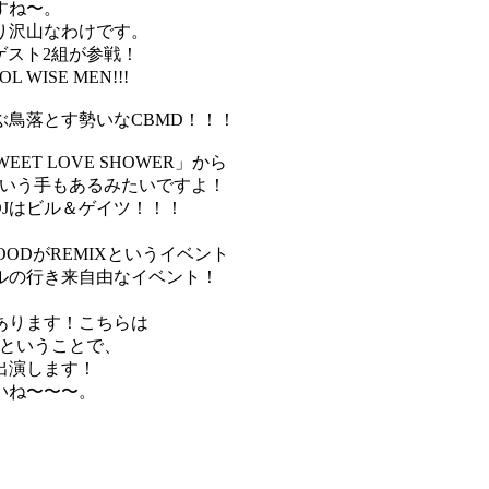
すね〜。
り沢山なわけです。
とゲスト2組が参戦！
SE MEN!!!
鳥落とす勢いなCBMD！！！
T LOVE SHOWER」から
という手もあるみたいですよ！
DJはビル＆ゲイツ！！！
GOODがREMIXというイベント
ルの行き来自由なイベント！
あります！こちらは
ということで、
出演します！
いね〜〜〜。