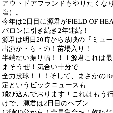
アウトドアブランドもやりたくな
塩）。
今年は2日目に源君がFIELD OF H
バロンに引き続き2年連続！
源君は明日20時から放映の『ミュ
出演か・ら・の！苗場入り！
半端ない振り幅！！！源君これは
まそうぜ！気合い十分で
全力投球！！！そして、まさかのBeac
定というビックニュースも
飛び込んでおります！これはもう
けで、源君は2日目のヘブン
12時30分から！全員集合〜！乾杯