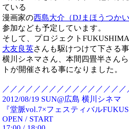
ている
漫画家の
西島大介（DJまほうつか
参加なども予定しています。
そして、プロジェクトFUKUSHIM
大友良英
さんも駆けつけて下さる
横川シネマさん、本間四畳半さん
トが開催される事になりました。
／／／／／／／／／／／／／／／／
2012/08/19 SUN@広島 横川シネマ
『堂脈vol.7×フェスティバルFUKU
OPEN / START
17:00 / 18:00