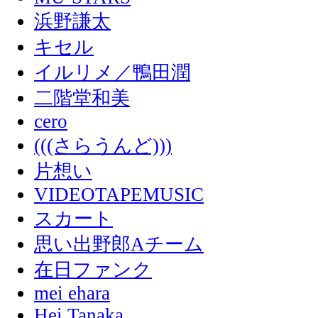
浜野謙太
キセル
イルリメ／鴨田潤
二階堂和美
cero
(((さらうんど)))
片想い
VIDEOTAPEMUSIC
スカート
思い出野郎Aチーム
在日ファンク
mei ehara
Hei Tanaka