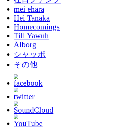
mei ehara
Hei Tanaka
Homecomings
Till Yawuh
Ålborg
シャッポ
その他