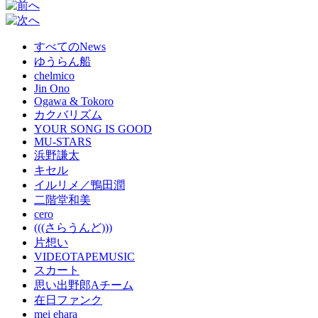
すべてのNews
ゆうらん船
chelmico
Jin Ono
Ogawa & Tokoro
カクバリズム
YOUR SONG IS GOOD
MU-STARS
浜野謙太
キセル
イルリメ／鴨田潤
二階堂和美
cero
(((さらうんど)))
片想い
VIDEOTAPEMUSIC
スカート
思い出野郎Aチーム
在日ファンク
mei ehara