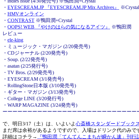
・indies issue (4/30発売号) ※鴨田潤+Crystal
・
EYESCREAM.JP 『EYESCREAM.JP Mix Archives』
※Crysta
・
HMVオンライン
・
CONTRAST
※鴨田潤+Crystal
・
OOPS! WEB 『やけのはらの気になるアイツ』
※鴨田潤
レビュー
・
ele-king
・ミュージック・マガジン (2/20発売号)
・CDジャーナル (2/20発売号)
・Soup. (2/22発売号)
・asatan (2/25発行号)
・TV Bros. (2/29発売号)
・EYESCREAM (3/1発売号)
・RollingStone日本版 (3/10発売号)
・ギター・マガジン (3/13発売号)
・College LINE (3/20発行号)
・WARP MAGAZINE (3/24発売号)
ーーーーーーーーーーーーーーーーーーーーーーーーーーー
で、明日3/17（土）は、いよいよ
心斎橋スタンダードブック
まだ席は余裕があるようですので、入場はドリンク代のみで
詳細はコチラ→
『鴨田潤「てんてんこまちが瞬かん速」刊行