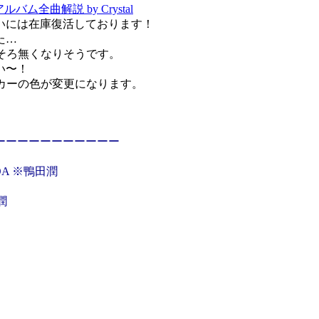
アルバム全曲解説 by Crystal
いには在庫復活しております！
た…
そろ無くなりそうです。
い〜！
カーの色が変更になります。
ーーーーーーーーーーー
:00 OA ※鴨田潤
田潤