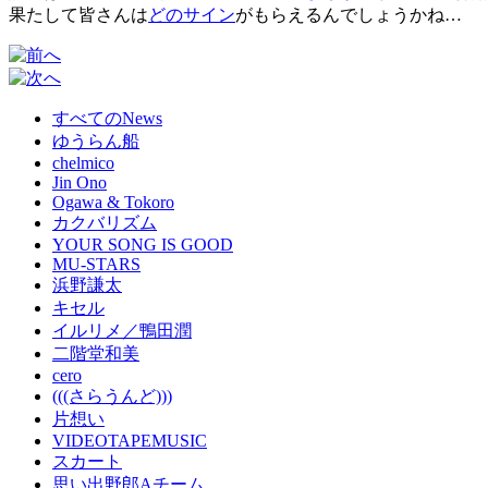
果たして皆さんは
どのサイン
がもらえるんでしょうかね…
すべてのNews
ゆうらん船
chelmico
Jin Ono
Ogawa & Tokoro
カクバリズム
YOUR SONG IS GOOD
MU-STARS
浜野謙太
キセル
イルリメ／鴨田潤
二階堂和美
cero
(((さらうんど)))
片想い
VIDEOTAPEMUSIC
スカート
思い出野郎Aチーム