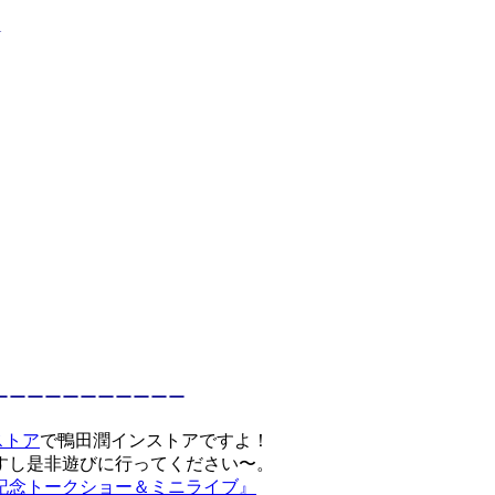
l
ーーーーーーーーーーー
ストア
で鴨田潤インストアですよ！
すし是非遊びに行ってください〜。
記念トークショー＆ミニライブ』