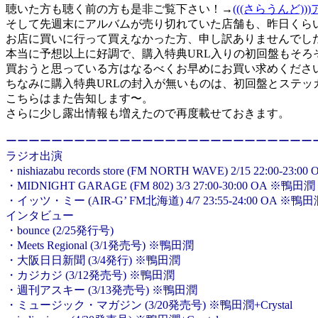
聴いた方も聴く前の方も是非ご覧下さい！→
(((さらうんど)))
そして先週末にアルバムが売り切れていた店舗も、昨日くら
お店に買いに行って買えなかった方、申し訳ありませんでし
本当に予想以上に好調で、購入特典URL入りの初回盤もそろ
買おうと思っている方はなるべくお早めにお買い求めくださ
ちなみに購入特典URLの封入が無いものは、初回盤とステッ
こちらはまた告知します〜。
さらに少し露出情報も増えたので再度載せておきます。
ーーーーーーーーーーーーーーーーーーーーーーーーーーー
ラジオ出演
・nishiazabu records store (FM NORTH WAVE) 2/15 22:00-23
・MIDNIGHT GARAGE (FM 802) 3/3 27:00-30:00 OA ※鴨田潤
・イッツ・ミー (AIR-G’ FM北海道) 4/7 23:55-24:00 OA ※鴨
インタビュー
・bounce (2/25発行号)
・Meets Regional (3/1発売号) ※鴨田潤
・大阪日日新聞 (3/4発行) ※鴨田潤
・カジカジ (3/12発売号) ※鴨田潤
・週刊アスキー (3/13発売号) ※鴨田潤
・ミュージック・マガジン (3/20発売号) ※鴨田潤+Crystal