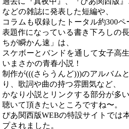
過去に『真夜中』、『ぴあ関西版』
などの雑誌に発表した短編や、
コラムも収録したトータル約300
表題作になっている書き下ろしの
ちが瞬かん速」は、
スケボーとバンドを通して女子高
いまさかの青春小説！
制作が(((さらうんど)))のアルバ
り、歌詞や曲の持つ雰囲気など、
かなり小説とリンクする部分が多
聴いて頂きたいところですね〜。
ぴあ関西版WEBの特設サイトでは本
プされました。