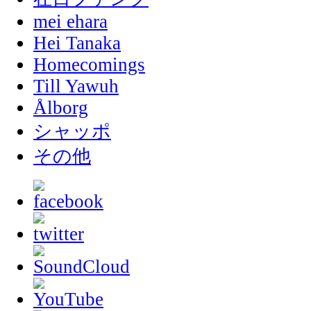
mei ehara
Hei Tanaka
Homecomings
Till Yawuh
Ålborg
シャッポ
その他