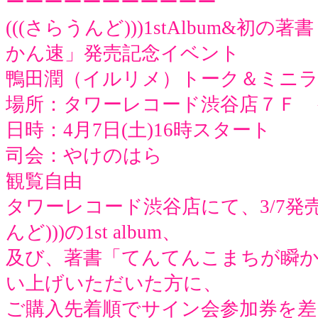
ーーーーーーーーーーー
(((さらうんど)))1stAlbum&初
かん速」発売記念イベント
鴨田潤（イルリメ）トーク＆ミニ
場所：タワーレコード渋谷店７Ｆ
日時：4月7日(土)16時スタート
司会：やけのはら
観覧自由
タワーレコード渋谷店にて、3/7発売（
んど)))の1st album、
及び、著書「てんてんこまちが瞬
い上げいただいた方に、
ご購入先着順でサイン会参加券を差