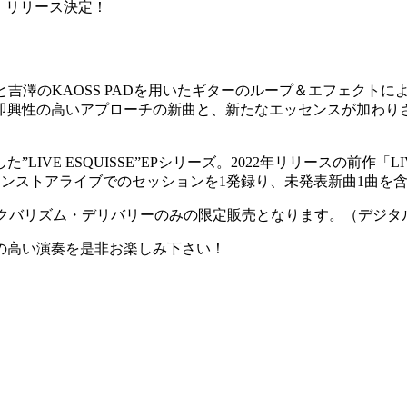
7（土）リリース決定！
サンプラーと吉澤のKAOSS PADを用いたギターのループ＆エフ
興性の高いアプローチの新曲と、新たなエッセンスが加わりさ
ESQUISSE”EPシリーズ。2022年リリースの前作「LIVE ESQ
年記念インストアライブでのセッションを1発録り、未発表新曲1曲を
）、カクバリズム・デリバリーのみの限定販売となります。（デジタルは
の高い演奏を是非お楽しみ下さい！