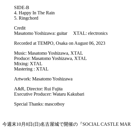
SIDE-B
4. Happy In The Rain
5. Ringchord
Credit
Masatomo Yoshizawa: guitar XTAL: electronics
Recorded at TEMPO, Osaka on August 06, 2023
Music: Masatomo Yoshizawa, XTAL
Produce: Masatomo Yoshizawa, XTAL
Mixing: XTAL
Mastering : XTAL
Artwork: Masatomo Yoshizawa
A&R, Director: Rui Fujita
Executive Producer: Wataru Kakubari
Special Thanks: mascotboy
今週末10月8日(日)名古屋城で開催の『SOCIAL CASTLE