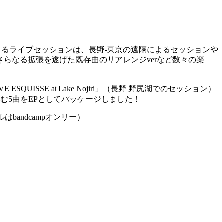
ェクトによるライブセッションは、長野-東京の遠隔によるセッションや
らなる拡張を遂げた既存曲のリアレンジverなど数々の楽
UISSE at Lake Nojiri」（長野 野尻湖でのセッション）
含む5曲をEPとしてパッケージしました！
bandcampオンリー）