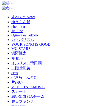
すべてのNews
ゆうらん船
chelmico
Jin Ono
Ogawa & Tokoro
カクバリズム
YOUR SONG IS GOOD
MU-STARS
浜野謙太
キセル
イルリメ／鴨田潤
二階堂和美
cero
(((さらうんど)))
片想い
VIDEOTAPEMUSIC
スカート
思い出野郎Aチーム
在日ファンク