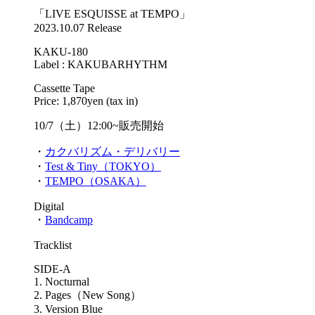
「LIVE ESQUISSE at TEMPO」
2023.10.07 Release
KAKU-180
Label : KAKUBARHYTHM
Cassette Tape
Price: 1,870yen (tax in)
10/7（土）12:00~販売開始
・
カクバリズム・デリバリー
・
Test & Tiny（TOKYO）
・
TEMPO（OSAKA）
Digital
・
Bandcamp
Tracklist
SIDE-A
1. Nocturnal
2. Pages（New Song）
3. Version Blue