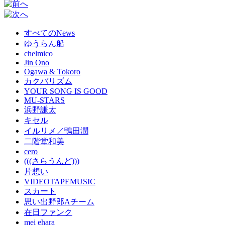
すべてのNews
ゆうらん船
chelmico
Jin Ono
Ogawa & Tokoro
カクバリズム
YOUR SONG IS GOOD
MU-STARS
浜野謙太
キセル
イルリメ／鴨田潤
二階堂和美
cero
(((さらうんど)))
片想い
VIDEOTAPEMUSIC
スカート
思い出野郎Aチーム
在日ファンク
mei ehara