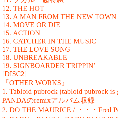
12. THE HOT
13. A MAN FROM THE NEW TOWN
14. MOVE OR DIE
15. ACTION
16. CATCHER IN THE MUSIC
17. THE LOVE SONG
18. UNBREAKABLE
19. SIGNBOARDER TRIPPIN’
[DISC2]
『OTHER WORKS』
1. Tabloid pubrock (tabloid pubrock 
PANDAのremixアルバム収録
2. DO THE MAURICE / ・・・Fre