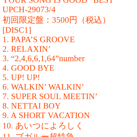
UPCH-29073/4
初回限定盤：3500円（税込）
[DISC1]
1. PAPA’S GROOVE
2. RELAXIN’
3. “2,4,6,6,1,64”number
4. GOOD BYE
5. UP! UP!
6. WALKIN’ WALKIN’
7. SUPER SOUL MEETIN’
8. NETTAI BOY
9. A SHORT VACATION
10. あいつによろしく
11. ブガルー超特急