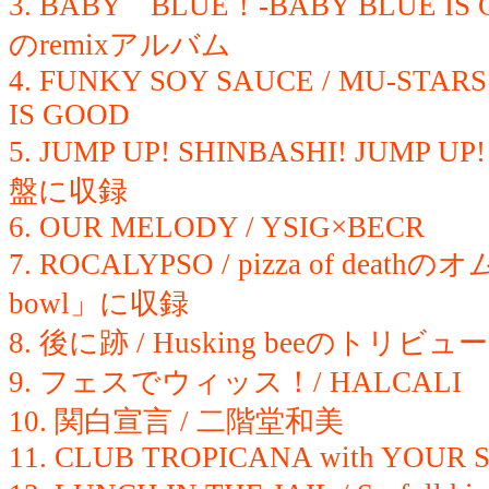
3. BABY BLUE！-BABY BLUE IS G
のremixアルバム
4. FUNKY SOY SAUCE / MU-STARS 
IS GOOD
5. JUMP UP! SHINBASHI! JUMP UP! /
盤に収録
6. OUR MELODY / YSIG×BECR
7. ROCALYPSO / pizza of deathの
bowl」に収録
8. 後に跡 / Husking beeのトリ
9. フェスでウィッス！/ HALCALI
10. 関白宣言 / 二階堂和美
11. CLUB TROPICANA with YOUR S