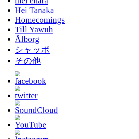
mei ehara
Hei Tanaka
Homecomings
Till Yawuh
Ålborg
シャッポ
その他