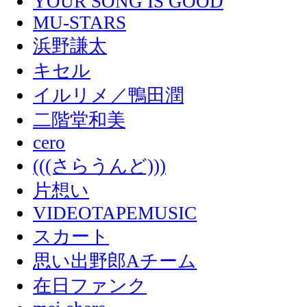
YOUR SONG IS GOOD
MU-STARS
浜野謙太
キセル
イルリメ／鴨田潤
二階堂和美
cero
(((さらうんど)))
片想い
VIDEOTAPEMUSIC
スカート
思い出野郎Aチーム
在日ファンク