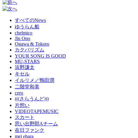
すべてのNews
ゆうらん船
chelmico
Jin Ono
Ogawa & Tokoro
カクバリズム
YOUR SONG IS GOOD
MU-STARS
浜野謙太
キセル
イルリメ／鴨田潤
二階堂和美
cero
(((さらうんど)))
片想い
VIDEOTAPEMUSIC
スカート
思い出野郎Aチーム
在日ファンク
mei ehara