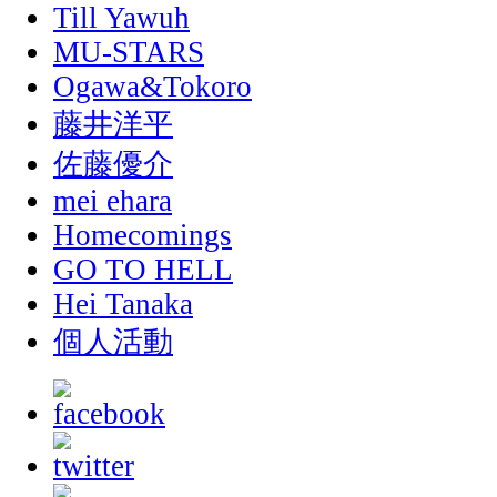
Till Yawuh
MU-STARS
Ogawa&Tokoro
藤井洋平
佐藤優介
mei ehara
Homecomings
GO TO HELL
Hei Tanaka
個人活動