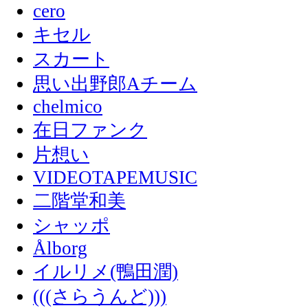
cero
キセル
スカート
思い出野郎Aチーム
chelmico
在日ファンク
片想い
VIDEOTAPEMUSIC
二階堂和美
シャッポ
Ålborg
イルリメ(鴨田潤)
(((さらうんど)))